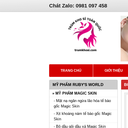
Chát Zalo: 0981 097 458
TRANG CHỦ
GIỚI THIỆU
MỸ PHẨM RUBY'S WORLD
B
» MỸ PHẨM MAGIC SKIN
- Mặt nạ ngăn ngừa lão hóa tế bào
gốc Magic Skin
- Xịt khoáng nám tế bào gốc Magic
Skin
- Bộ dầu gội dầu xả Magic Skin