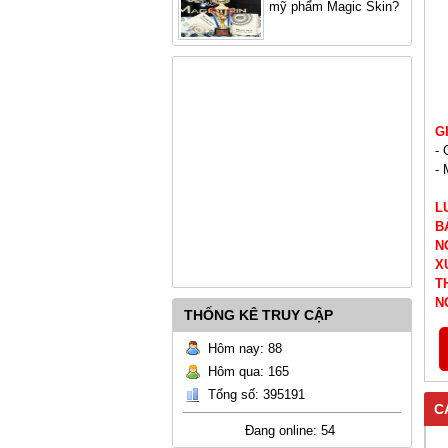
mỹ phẩm Magic Skin?
G
- 
- 
L
B
N
X
T
N
THỐNG KÊ TRUY CẬP
Hôm nay: 88
Hôm qua: 165
Tổng số: 395191
C
Đang online: 54