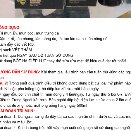
ÔNG DỤNG:
Trị mụn ẩn, mụn bọc, mụn trứng cá
Đặc trị rỗ, tàn nhang, làm sáng da, tái tạo làn da hư tổn nặng nề
Làm đầy các vết RỖ.
rị sạch VẾT THÂM.
Có kết quả NGAY SAU 1-2 TUẦN SỬ DỤNG!
ử dụng BỘT HÀ DIỆP LỤC thay thế sữa rửa mặt để hiệu quả đạt tốt nhất!
ƯỚNG DẪN SỬ DỤNG:
Khi tham gia liệu trình bạn cần tuân thủ đúng các n
in
:
ưu ý:
Trong suốt quá trình điều trị không được dùng bất cứ loại mỹ phẩm nà
nh lý hoặc pha loãng bột hà diệp lục để rửa mặt hàng ngày.
3 ngày đầu bôi tinh chất trị mụn đông y 4 lần/ngày. Từ ngày thứ 5 bôi 6-7 lần
Điều trị Trong-Ngoài kết hợp: Bên ngoài đắp bột diệp lục + sữa chua 2 lần /t
o chút đường hoặc mật ong uống hàng ngày 500ml
IAI ĐOẠN TRỊ MỤN :
ai đoạn 1: Da ngứa, sưng đỏ đẩy tất cả các mụn ẩn chìm dưới da và các mụ
t nhân và máu độc.
ai đoạn 2: Khi da bong tróc hết vảy mụn cuối cùng bạn sẽ sử dụng cao nghệ 