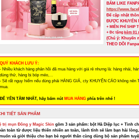
BẤM LIKE FANPA
https://www.fa
Để cập nhật thô
ĐƯỢC KHUYẾN 
+ MIỄN PHÍ SHIP
+ Đc tặng
kèm 01 
(Chú ý: Khuyến 
THEO DÕI Fanp
QUÝ KHÁCH LƯU Ý:
- Nhiều khách hàng phản hồi đã mua hàng với giá rẻ nhưng là: hàng nhái, hà
dùng thử, hàng bị bóp méo,...
- Sẽ rất nguy hiểm nếu dùng phải HÀNG GIẢ, cty KHUYẾN CÁO không nên 
mua.
ĐỂ YÊN TÂM NHẤT, hãy bấm nút
MUA HÀNG
phía trên nhé !
CHI TIẾT SẢN PHẨM
ộ trị mụn Đông y Magic Skin
gồm 3 sản phẩm: bột Hà Diệp lục + Tinh c
àn toàn từ dược liệu thiên nhiên an toàn, lành tính sẽ làm bạn hài lòng
 muốn và giới thiệu cho bạn bè người thân cùng dùng bộ sản phẩm tuyệ