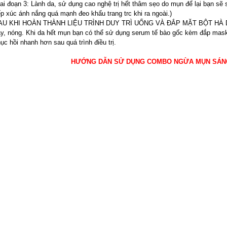
ai đoạn 3: Lành da, sử dụng cao nghệ trị hết thâm sẹo do mụn để lại bạn sẽ 
ếp xúc ánh nắng quá mạnh đeo khẩu trang trc khi ra ngoài.)
AU KHI HOÀN THÀNH LIỆU TRÌNH DUY TRÌ UỐNG VÀ ĐẮP MẶT BỘT HÀ DIỆ
y, nóng. Khi da hết mụn bạn có thể sử dụng serum tế bào gốc kèm đắp mask 
ục hồi nhanh hơn sau quá trình điều trị.
HƯỚNG DẪN SỬ DỤNG COMBO NGỪA MỤN SÁNG