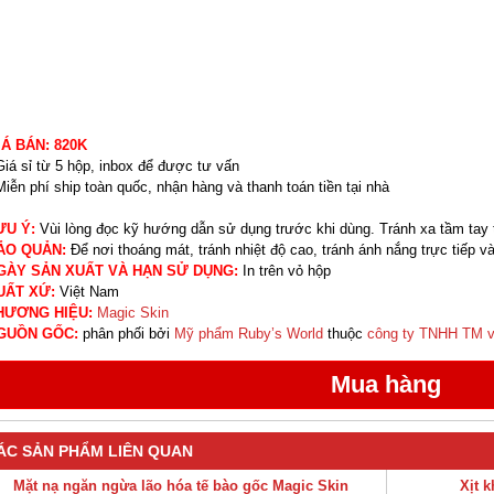
IÁ BÁN: 820K
Giá sỉ từ 5 hộp, inbox để được tư vấn
Miễn phí ship toàn quốc, nhận hàng và thanh toán tiền tại nhà
ƯU Ý:
Vùi lòng đọc kỹ hướng dẫn sử dụng trước khi dùng. Tránh xa tầm tay 
ẢO QUẢN:
Để nơi thoáng mát, tránh nhiệt độ cao, tránh ánh nắng trực tiếp và
GÀY SẢN XUẤT VÀ HẠN SỬ DỤNG:
In trên vỏ hộp
UẤT XỨ:
Việt Nam
HƯƠNG HIỆU:
Magic Skin
GUỒN GỐC:
phân phối bởi
Mỹ phẩm Ruby’s World
thuộc
công ty TNHH TM v
ÁC SẢN PHẨM LIÊN QUAN
Mặt nạ ngăn ngừa lão hóa tế bào gốc Magic Skin
Xịt 