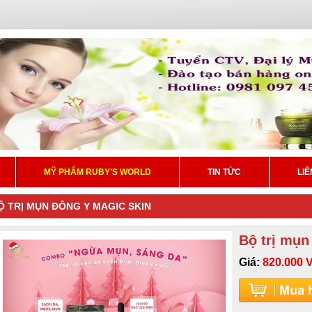
MỸ PHẨM RUBY’S WORLD
TIN TỨC
LIÊ
Ộ TRỊ MỤN ĐÔNG Y MAGIC SKIN
Bộ trị mụn
Giá:
820.000 