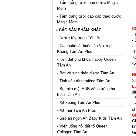
- Tắm trắng tươi thảo dược Magic
Mom
- Tắm trắng tươi cao cấp thảo dược
Magic Mom
C
» CÁC SẢN PHẨM KHÁC
- 
- Nước tẩy trang Tâm An
- 
- Cai thuốc lá thuốc lào Vương
- 
Khang Tâm An Plus
-T
-
- Kén đặt phụ khoa Happy Queen
-S
Tâm An
- Bọt vệ sinh thảo dược Tâm An
H
Sk
- Tinh dầu răng miệng Tâm An
L
- Bọt rửa mặt ANB đông trùng hạ
si
thảo Tâm An
- 
- Xịt xoang Tâm An Plus
- 
ch
- Xịt mũi Tâm An Plus
G
- Siro ăn ngon An Baby Kids Tâm An
Gi
- Viên uống nội tiết tố Queen
hế
Collagen Tâm An
Gi