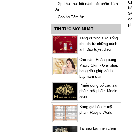
Gi
- Xịt khử mùi hôi nách hôi chân Tâm
ti
An
S
- Cao ho Tâm An
ca
ph
TIN TỨC MỚI NHẤT
Tăng cường sức sống
cho da từ những cánh
anh đào tuyệt diệu
Cao nám Hoàng cung
Magic Skin - Giải pháp
hàng đầu giúp đánh
bay nám sạm
Phiếu công bố các sản
phẩm mỹ phẩm Magic
Skin
Bảng giá bán lẻ mỹ
phẩm Ruby's World
Tại sao bạn nên chọn