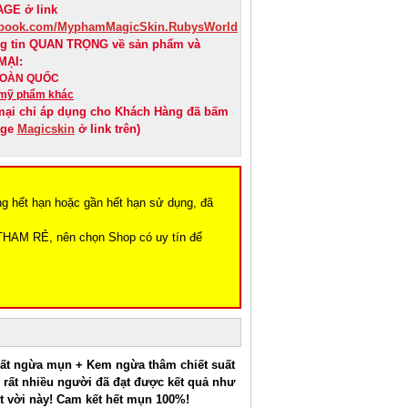
GE ở link
cebook.com/MyphamMagicSkin.RubysWorld
ng tin QUAN TRỌNG về sản phẩm và
MẠI:
 TOÀN QUỐC
mỹ phẩm khác
mại chỉ áp dụng cho Khách Hàng đã bấm
age
Magicskin
ở link trên)
ng hết hạn hoặc gần hết hạn sử dụng, đã
THAM RẺ, nên chọn Shop có uy tín để
hất ngừa mụn + Kem ngừa thâm chiết suất
, rất nhiều người đã đạt được kết quả như
t vời này! Cam kết hết mụn 100%!