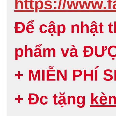
https://www
Để cập nhật 
phẩm và ĐƯ
+ MIỄN PHÍ 
+ Đc tặng
kè