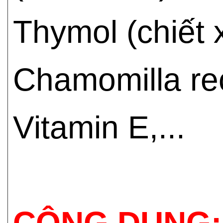
Thymol (chiết 
Chamomilla recu
Vitamin E,...
CÔNG DỤNG: