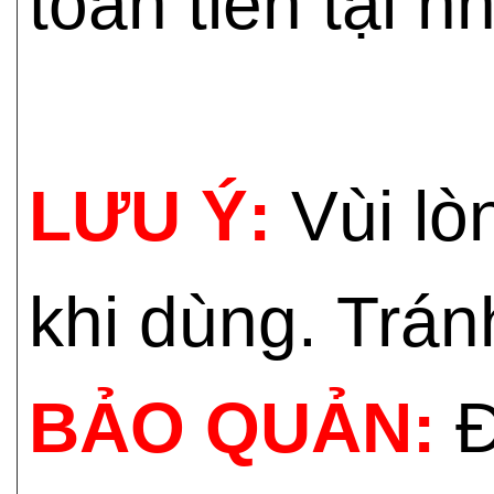
toán tiền tại n
LƯU Ý:
Vùi lò
khi dùng. Trán
BẢO QUẢN:
Đ