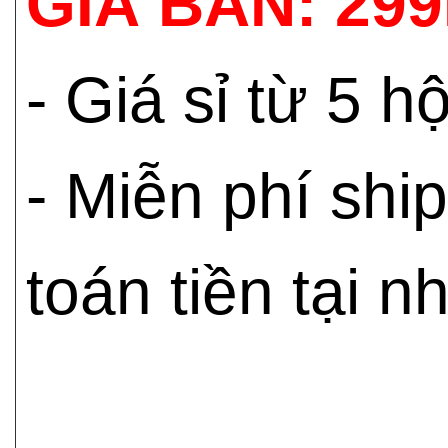
GIÁ BÁN: 29
- Giá sỉ từ 5 
- Miễn phí shi
toán tiền tại n