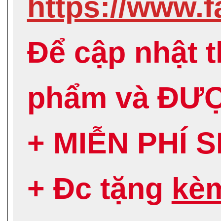
https://www
Để cập nhật 
phẩm và ĐƯ
+ MIỄN PHÍ 
+ Đc tặng
kè