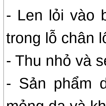
- Len lỏi vào
trong lỗ chân 
- Thu nhỏ và s
-
Sản phẩm d
mỏng da và kh