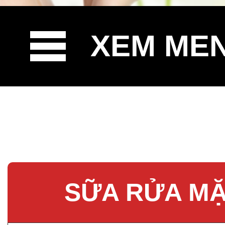
XEM ME
SỮA RỬA MẶ