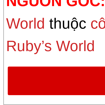
NGUỒN GỐC
World
thuộc
c
Ruby’s World