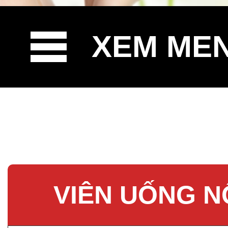
XEM ME
VIÊN UỐNG N