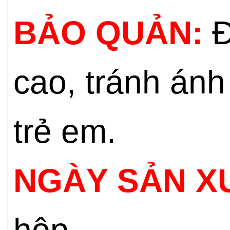
BẢO QUẢN:
Đ
cao, tránh ánh
trẻ em.
NGÀY SẢN X