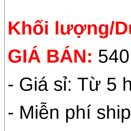
Khối lượng/D
GIÁ BÁN:
540
- Giá sỉ: Từ 5
- Miễn phí shi