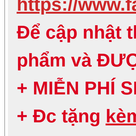
https://www
Để cập nhật 
phẩm và ĐƯ
+ MIỄN PHÍ 
+ Đc tặng
kè