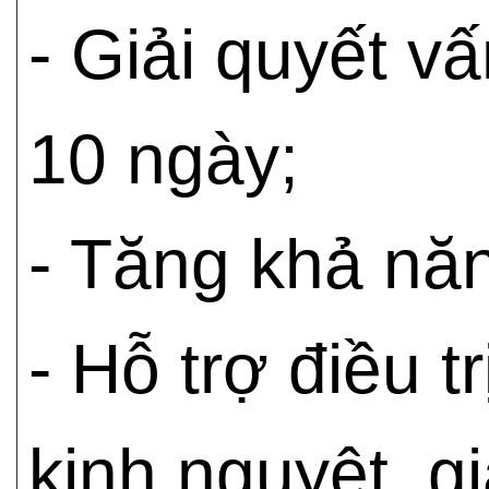
- Giải quyết v
10 ngày;
- Tăng khả n
- Hỗ trợ điều tr
kinh nguyệt, g