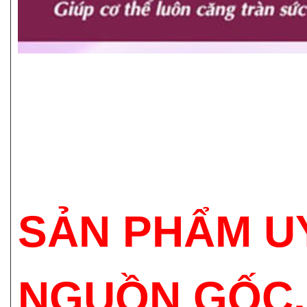
SẢN PHẨM UY
NGUỒN GỐC,