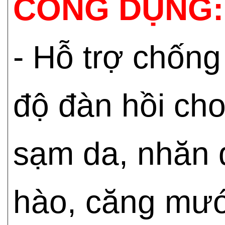
CÔNG DỤNG:
- Hỗ trợ chốn
độ đàn hồi cho
sạm da, nhăn 
hào, căng mư