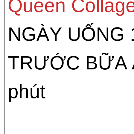
Queen Collag
NGÀY UỐNG 1
TRƯỚC BỮA Ă
phút