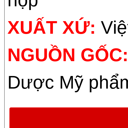
hộp
XUẤT XỨ:
Vi
NGUỒN GỐC
Dược Mỹ phẩ