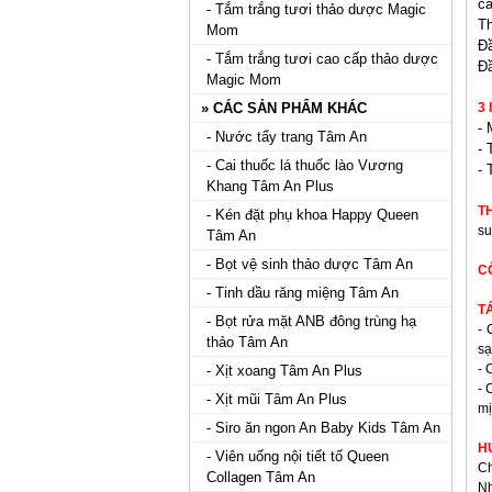
c
- Tắm trắng tươi thảo dược Magic
Th
Mom
Đầ
- Tắm trắng tươi cao cấp thảo dược
Đầ
Magic Mom
» CÁC SẢN PHẨM KHÁC
3 
- 
- Nước tẩy trang Tâm An
- 
- Cai thuốc lá thuốc lào Vương
- 
Khang Tâm An Plus
T
- Kén đặt phụ khoa Happy Queen
su
Tâm An
- Bọt vệ sinh thảo dược Tâm An
C
- Tinh dầu răng miệng Tâm An
T
- Bọt rửa mặt ANB đông trùng hạ
- 
thảo Tâm An
sạ
- 
- Xịt xoang Tâm An Plus
- 
- Xịt mũi Tâm An Plus
mị
- Siro ăn ngon An Baby Kids Tâm An
H
- Viên uống nội tiết tố Queen
C
Collagen Tâm An
Nh