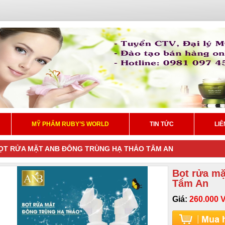
MỸ PHẨM RUBY’S WORLD
TIN TỨC
LIÊ
ỌT RỬA MẶT ANB ĐÔNG TRÙNG HẠ THẢO TÂM AN
Bọt rửa mặ
Tâm An
Giá:
260.000 