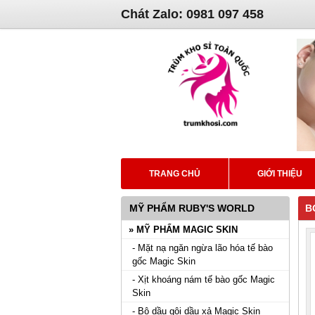
Chát Zalo: 0981 097 458
TRANG CHỦ
GIỚI THIỆU
MỸ PHẨM RUBY'S WORLD
B
» MỸ PHẨM MAGIC SKIN
- Mặt nạ ngăn ngừa lão hóa tế bào
gốc Magic Skin
- Xịt khoáng nám tế bào gốc Magic
Skin
- Bộ dầu gội dầu xả Magic Skin