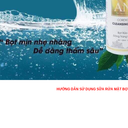
HƯỚNG DẪN SỬ DỤNG SỮA RỬA MẶT BỌ