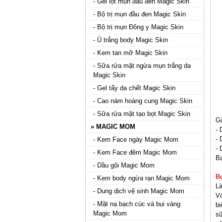
- Gel lột mụn đầu đen Magic Skin
- Bộ trị mụn đầu đen Magic Skin
- Bộ trị mụn Đông y Magic Skin
- Ủ trắng body Magic Skin
- Kem tan mỡ Magic Skin
- Sữa rửa mặt ngừa mụn trắng da
Magic Skin
- Gel tẩy da chết Magic Skin
- Cao nám hoàng cung Magic Skin
- Sữa rửa mặt tạo bọt Magic Skin
Gi
» MAGIC MOM
- 
- 
- Kem Face ngày Magic Mom
-
- Kem Face đêm Magic Mom
Bạ
- Dầu gội Magic Mom
B
- Kem body ngừa rạn Magic Mom
Là
- Dung dịch vệ sinh Magic Mom
Vớ
- Mặt nạ bạch cúc và bụi vàng
bi
Magic Mom
sữ