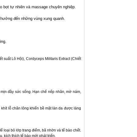
ạo bọt tự nhiên và massage chuyên nghiệp.
h hưởng đến những vùng xung quanh.
ông.
t suất Lô Hội), Cordyceps Militaris Extract (Chiết
ng mịn đầy sức sống. Hạn chế nếp nhăn, mờ nám,
 khít lỗ chân lông khiến bề mặt làn da được láng
loại bỏ lớp trang điểm, bã nhờn và tế bào chết.
kích thích tế bào mới phát triển.