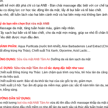
ảm.
iết kế mới đột phá chỉ có tại ANB - Bàn chải massage đặc biệt với cơ chế t
u cọ dùng lực cơ học tác động lên da mặt, lấy đi bụi bẩn và tế bào chết.
u nhỏ, dễ luồn lách vào hai bên cánh mũi và hai bên mép mà không làm ản
lý do bạn nên chọn
Bọt rửa mặt ANB
Massage da mặt, tăng tuần hoàn máu, giảm nếp nhăn.
Tẩy sạch bụi bẩn và tế bào chết, cho da mặt mịn màng, giúp se nhỏ lỗ chân l
Tiêu diệt được mụn đầu đen.
HÀNH PHẦN:
Aqua Purificata (nước tinh khiết), Aloe Barbadensis Leaf Extract (Chiế
ất đông trùng Hạ Thảo), Chiết suất Trà Xanh, Glycerine, Acid Lactic....
ÔNG DỤNG:
Sữa rửa mặt ANB Tâm An
Dưỡng da và làm sạch da mặt
ÁC DỤNG:
Sữa rửa mặt Tâm An
có tác dụng đặc biệt như sau:
Chiết xuất Đông trùng Hạ Thảo: Làm chậm quá trình oxy hóa, trẻ hóa làn da că
m da hiệu quả.
Chiết xuất trà xanh: Bảo vệ da khỏi tác hại của các gốc tự do, giảm mụn.
Chiết xuất Lô hội: Tạo ẩm độ giúp da mềm mại, giảm các sắc tố nám trên làn da, se
n, trắng sáng.
ƯỚNG DẪN SỬ DỤNG:
ho một lượng
bọt rửa mặt ANB Tâm An
vừa đủ lên đầu chổi massage khắp da mặt để 
ẹ nhàng dùng đầu chổi mềm cọ nhẹ để làn da sạch sâu và thúc đẩy tuần hoàn máu, 