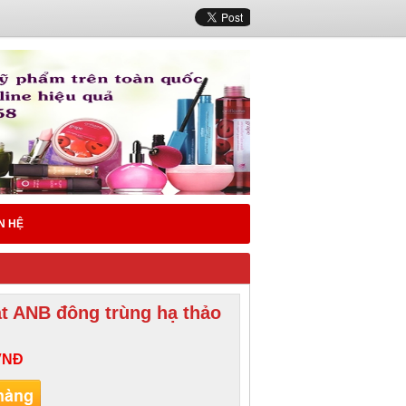
N HỆ
t ANB đông trùng hạ thảo
VNĐ