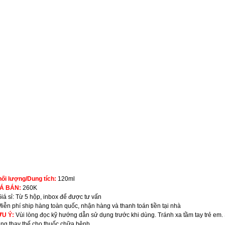
ối lượng/Dung tích:
120ml
IÁ BÁN:
260K
Giá sỉ: Từ 5 hộp, inbox để được tư vấn
Miễn phí ship hàng toàn quốc, nhận hàng và thanh toán tiền tại nhà
ƯU Ý:
Vùi lòng đọc kỹ hướng dẫn sử dụng trước khi dùng. Tránh xa tầm tay trẻ em.
ng thay thế cho thuốc chữa bệnh.