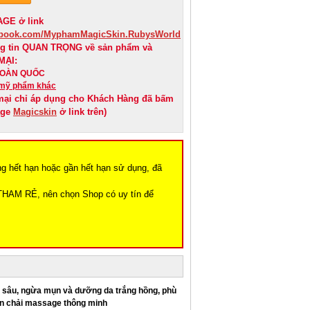
GE ở link
cebook.com/MyphamMagicSkin.RubysWorld
ng tin QUAN TRỌNG về sản phẩm và
MẠI:
 TOÀN QUỐC
mỹ phẩm khác
mại chỉ áp dụng cho Khách Hàng đã bấm
age
Magicskin
ở link trên)
ng hết hạn hoặc gần hết hạn sử dụng, đã
THAM RẺ, nên chọn Shop có uy tín để
h sâu, ngừa mụn và dưỡng da trắng hồng, phù
bàn chải massage thông minh