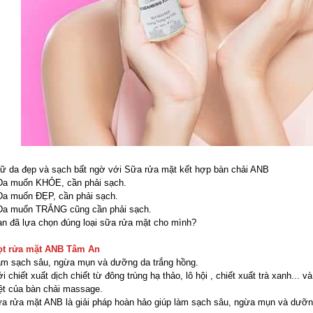
ữ da đẹp và sạch bất ngờ với Sữa rửa mặt kết hợp bàn chải ANB
Da muốn KHỎE, cần phải sạch.
Da muốn ĐẸP, cần phải sạch.
 Da muốn TRẮNG cũng cần phải sạch.
n đã lựa chọn đúng loại sữa rửa mặt cho mình?
ọt rửa mặt ANB Tâm An
m sạch sâu, ngừa mụn và dưỡng da trắng hồng.
i chiết xuất dịch chiết từ đông trùng hạ thảo, lô hội , chiết xuất trà xanh... 
ệt của bàn chải massage.
a rửa mặt ANB là giải pháp hoàn hảo giúp làm sạch sâu, ngừa mụn và dưỡn