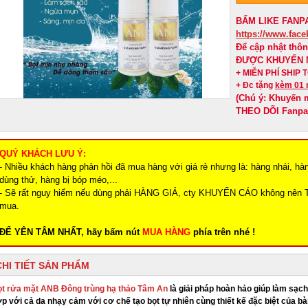
BẤM LIKE FANPA
https://www.fa
Để cập nhật thô
ĐƯỢC KHUYẾN 
+ MIỄN PHÍ SHIP
+ Đc tặng
kèm 01 
(Chú ý: Khuyến 
THEO DÕI Fanp
QUÝ KHÁCH LƯU Ý:
- Nhiều khách hàng phản hồi đã mua hàng với giá rẻ nhưng là: hàng nhái, hà
dùng thử, hàng bị bóp méo,...
- Sẽ rất nguy hiểm nếu dùng phải HÀNG GIẢ, cty KHUYẾN CÁO không nên 
mua.
ĐỂ YÊN TÂM NHẤT, hãy bấm nút
MUA HÀNG
phía trên nhé !
CHI TIẾT SẢN PHẨM
t rửa mặt ANB Đông trùng hạ thảo Tâm An
là giải pháp hoàn hảo giúp làm sạc
p với cả da nhạy cảm với
cơ chế tạo bọt tự nhiên cùng thiết kế đặc biệt của 