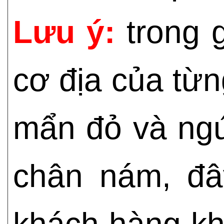
Lưu ý:
trong 
cơ địa của từn
mẩn đỏ và ng
chân nám, đâ
khách hàng khô