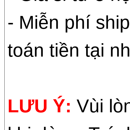
- Miễn phí shi
toán tiền tại n
LƯU Ý:
Vùi lò