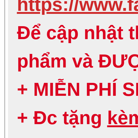
https://www
Để cập nhật 
phẩm và ĐƯ
+ MIỄN PHÍ 
+ Đc tặng
kè