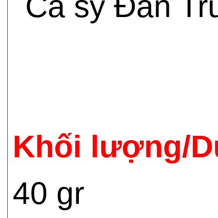
Ca sỹ Đan Tr
Khối lượng/D
40 gr