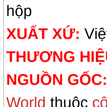
hộp
XUẤT XỨ:
Việ
THƯƠNG HIỆ
NGUỒN GỐC
World
thuộc
c