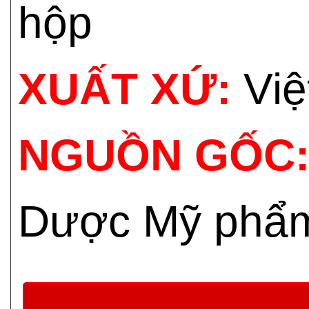
hộp
XUẤT XỨ:
Vi
NGUỒN GỐC
Dược Mỹ phẩ