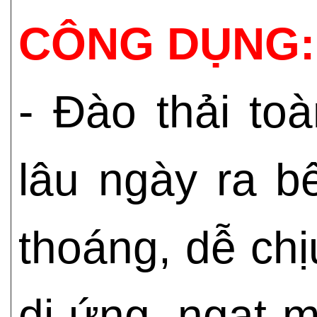
CÔNG DỤNG:
- Đào thải to
lâu ngày ra b
thoáng, dễ chị
dị ứng, ngạt m