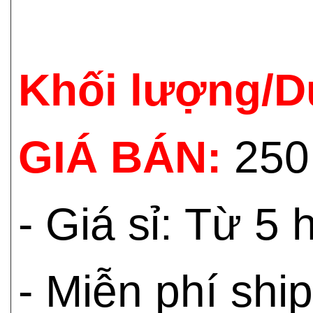
Khối lượng/D
GIÁ BÁN:
250
- Giá sỉ: Từ 5
- Miễn phí shi