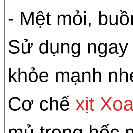
- Mệt mỏi, bu
Sử dụng ngay 
khỏe mạnh nh
Cơ chế
xịt Xo
mủ trong hốc 