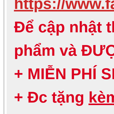
https://www
Để cập nhật 
phẩm và ĐƯ
+ MIỄN PHÍ 
+ Đc tặng
kè