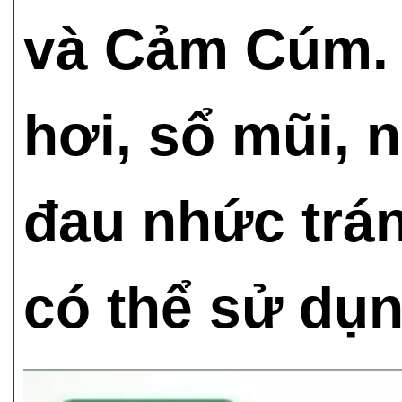
và Cảm Cúm. 
hơi, sổ mũi, n
đau nhức trá
có thể sử dụ