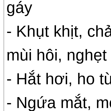
gáy
- Khụt khịt, ch
mùi hôi, nghẹt
- Hắt hơi, ho 
- Ngứa mắt, m